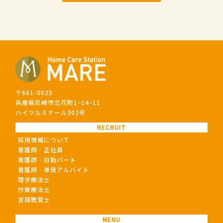
〒661-0025
兵庫県尼崎市立花町1ｰ14ｰ11
ハイツルミナール302号
RECRUIT
採用情報について
看護師‐正社員
看護師‐日勤パート
看護師‐単発アルバイト
理学療法士
作業療法士
言語聴覚士
MENU