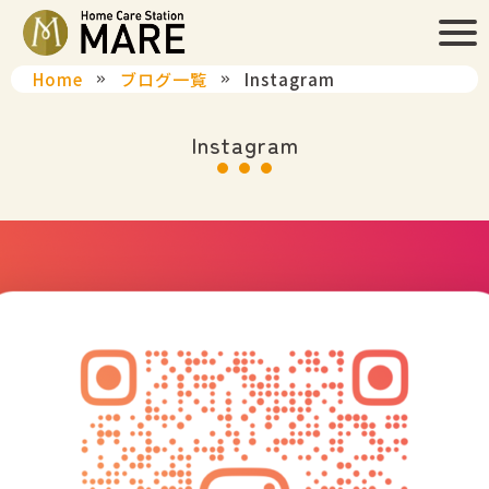
Home
ブログ一覧
Instagram
Instagram